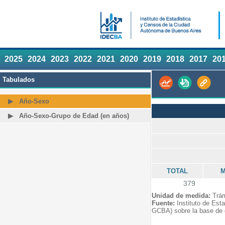
2025
2024
2023
2022
2021
2020
2019
2018
2017
20
Tabulados
Año-Sexo
Año-Sexo-Grupo de Edad (en años)
TOTAL
M
379
Unidad de medida:
Trám
Fuente:
Instituto de Est
GCBA) sobre la base de d