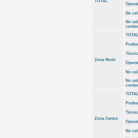
TOTAL
Operat
No cal
No sa
contes
TOTA
Profes
Técni
Zona Norte
Operat
No cal
No sa
contes
TOTA
Profes
Técni
Zona Centro
Operat
No cal