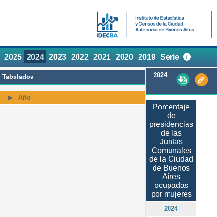
2025
2024
2023
2022
2021
2020
2019
Serie
2024
Tabulados
Año
Porcentaje
de
presidencias
de las
Juntas
Comunales
de la Ciudad
de Buenos
Aires
ocupadas
por mujeres
2024