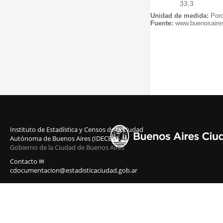
33,3
Unidad de medida:
Porc
Fuente:
www.buenosaires
Instituto de Estadística y Censos de la Ciudad
Autónoma de Buenos Aires (IDECBA)
Gobierno de la Ciudad de Buenos Aires
Contacto ✉
cdocumentacion@estadisticaciudad.gob.ar