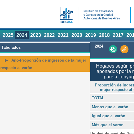
2025
2024
2023
2022
2021
2020
2019
2018
2017
20
2024
Tabulados
Año-Proporción de ingresos de la mujer
Hogares según pr
respecto al varón
aportados por la 
pareja conyug
Proporción de ingres
mujer respecto al
TOTAL
Menos que el varón
Igual que el varón
Más que el varón
Unidad de medida:
Porc