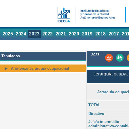
2025
2024
2023
2022
2021
2020
2019
2018
2017
20
2023
Tabulados
Año-Sexo-Jerarquia ocupacional
Jerarquia ocupaci
Jerarquia ocupac
TOTAL
Directivo
Jefe/a intermedio
administrativo-contabl