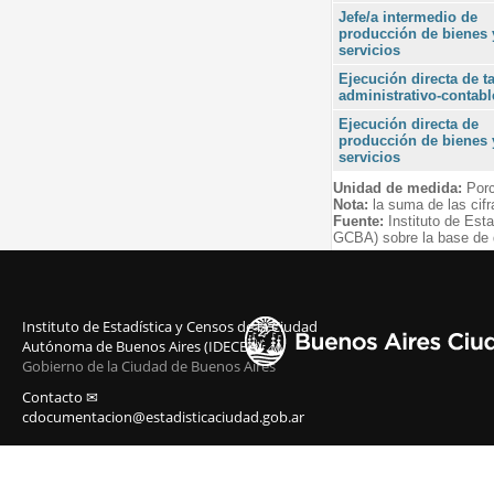
Jefe/a intermedio de
producción de bienes 
servicios
Ejecución directa de t
administrativo-contabl
Ejecución directa de
producción de bienes 
servicios
Unidad de medida:
Porc
Nota:
la suma de las cifr
Fuente:
Instituto de Est
GCBA) sobre la base de
Instituto de Estadística y Censos de la Ciudad
Autónoma de Buenos Aires (IDECBA)
Gobierno de la Ciudad de Buenos Aires
Contacto ✉
cdocumentacion@estadisticaciudad.gob.ar