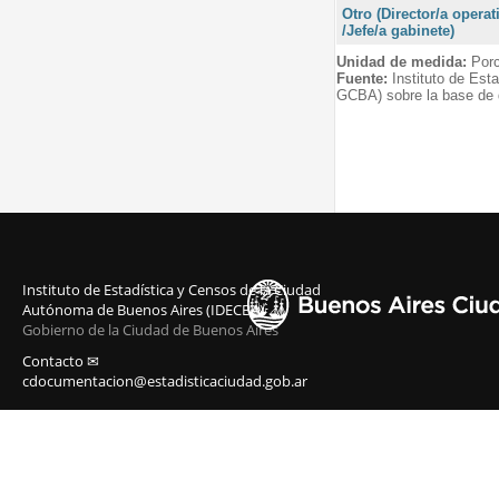
Otro (Director/a operat
/Jefe/a gabinete)
Unidad de medida:
Porc
Fuente:
Instituto de Est
GCBA) sobre la base de 
Instituto de Estadística y Censos de la Ciudad
Autónoma de Buenos Aires (IDECBA)
Gobierno de la Ciudad de Buenos Aires
Contacto ✉
cdocumentacion@estadisticaciudad.gob.ar