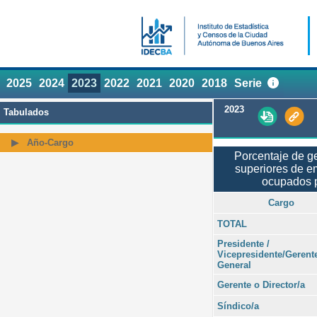
2025
2024
2023
2022
2021
2020
2018
Serie
2023
Tabulados
Año-Cargo
Porcentaje de g
superiores de e
ocupados 
Cargo
TOTAL
Presidente /
Vicepresidente/Gerent
General
Gerente o Director/a
Síndico/a