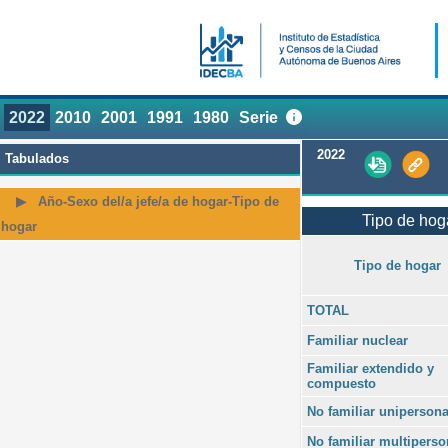
2022
2010
2001
1991
1980
Serie
2022
Tabulados
Año-Sexo del/a jefe/a de hogar-Tipo de
Tipo de hoga
hogar
Tipo de hogar
TOTAL
Familiar nuclear
Familiar extendido y
compuesto
No familiar unipersona
No familiar multiperso