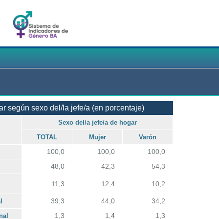
r según sexo del/la jefe/a (en porcentaje)
Sexo del/a jefe/a de hogar
TOTAL
Mujer
Varón
100,0
100,0
100,0
48,0
42,3
54,3
11,3
12,4
10,2
39,3
44,0
34,2
l
1,3
1,4
1,3
nal