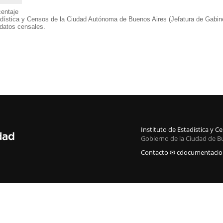
entaje
adística y Censos de la Ciudad Autónoma de Buenos Aires (Jefatura de Gabine
datos censales.
Instituto de Estadística y 
Gobierno de la Ciudad de B
Contacto ✉ cdocumentacion