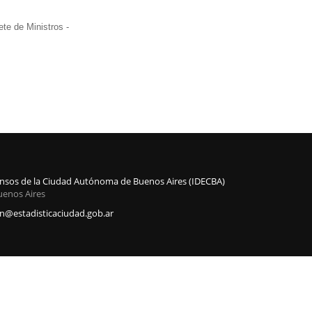
te de Ministros -
Censos de la Ciudad Autónoma de Buenos Aires (IDECBA)
uenos Aires
@estadisticaciudad.gob.ar