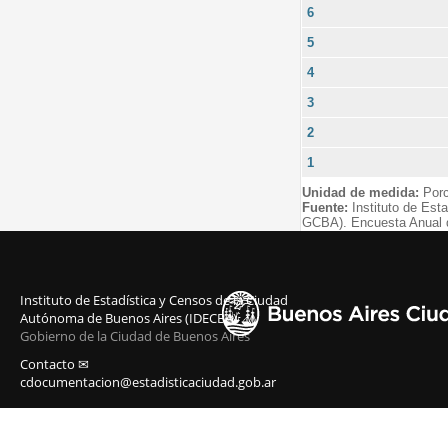
6
5
4
3
2
1
Unidad de medida:
Porc
Fuente:
Instituto de Est
GCBA). Encuesta Anual 
Instituto de Estadística y Censos de la Ciudad
Autónoma de Buenos Aires (IDECBA)
Gobierno de la Ciudad de Buenos Aires
Contacto ✉
cdocumentacion@estadisticaciudad.gob.ar