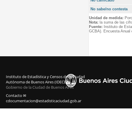
No calificado
No sabe/no contesta
Unidad de medida:
Porc
Nota:
la suma de las cifr
Fuente:
Instituto de Est
GCBA). Encuesta Anual 
Instituto de Estadística y Censos de la Ciudad
Autónoma de Buenos Aires (IDECBA)
Gobierno de la Ciudad de Buenos Aires
Contacto ✉
cdocumentacion@estadisticaciudad.gob.ar