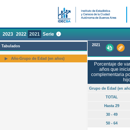
2023
2022
2021
Serie
2021
Tabulados
Año-Grupo de Edad (en años)
Porcentaje de va
años que inicia
complementaria po
hij
Grupo de Edad (en añ
TOTAL
Hasta 29
30 - 49
50 - 64