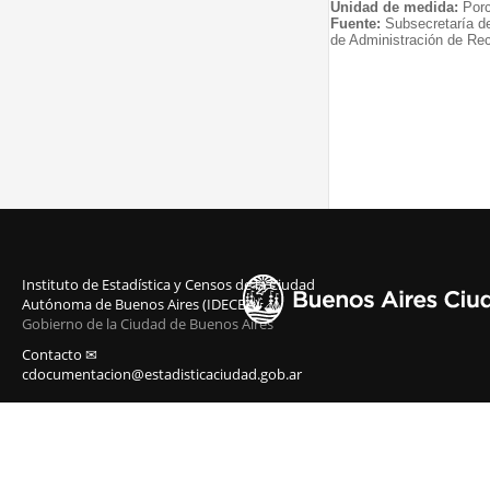
Unidad de medida:
Porc
Fuente:
Subsecretaría d
de Administración de Re
Instituto de Estadística y Censos de la Ciudad
Autónoma de Buenos Aires (IDECBA)
Gobierno de la Ciudad de Buenos Aires
Contacto ✉
cdocumentacion@estadisticaciudad.gob.ar