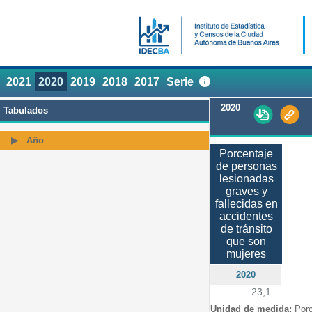
2021
2020
2019
2018
2017
Serie
2020
Tabulados
Año
Porcentaje
de personas
lesionadas
graves y
fallecidas en
accidentes
de tránsito
que son
mujeres
2020
23,1
Unidad de medida:
Porc