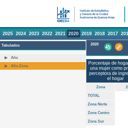
2025
2024
2023
2022
2021
2020
2019
2018
2017
20
2020
Tabulados
Año
Porcentaje de hoga
Año-Zona
una mujer como pr
perceptora de ingr
el hogar
Zona
2
TOTAL
Zona Norte
Zona Centro
Zona Sur