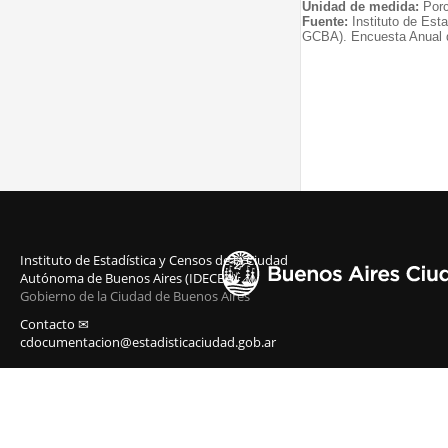
Unidad de medida:
Porc
Fuente:
Instituto de Est
GCBA). Encuesta Anual 
Instituto de Estadística y Censos de la Ciudad
Autónoma de Buenos Aires (IDECBA)
Gobierno de la Ciudad de Buenos Aires
Contacto ✉
cdocumentacion@estadisticaciudad.gob.ar