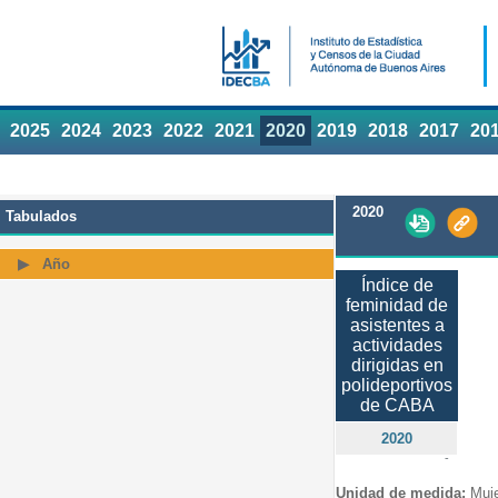
2025
2024
2023
2022
2021
2020
2019
2018
2017
20
2020
Tabulados
Año
Índice de
feminidad de
asistentes a
actividades
dirigidas en
polideportivos
de CABA
2020
-
Unidad de medida:
Muj