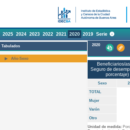
2025
2024
2023
2022
2021
2020
2019
Serie
2020
Tabulados
Año-Sexo
Beneficiarios/as
Seguro de desempl
porcentaje)
Sexo
2
TOTAL
Mujer
Varón
Otro
Unidad de medida:
Porc