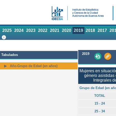
2025
2024
2023
2022
2021
2020
2019
2018
2017
20
2019
Tabulados
Año-Grupo de Edad (en años)
Mujeres en situació
género asistidas 
Integrales d
Grupo de Edad (en añ
TOTAL
15 - 24
25 - 34