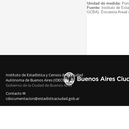
Unidad de medida:
Porc
Fuente:
Instituto de Est
GCBA). Encuesta Anual 
Instituto de Estadística y Censos de la Ciudad
Autónoma de Buenos Aires (IDECBA)
Gobierno de la Ciudad de Buenos Aires
Contacto ✉
cdocumentacion@estadisticaciudad.gob.ar