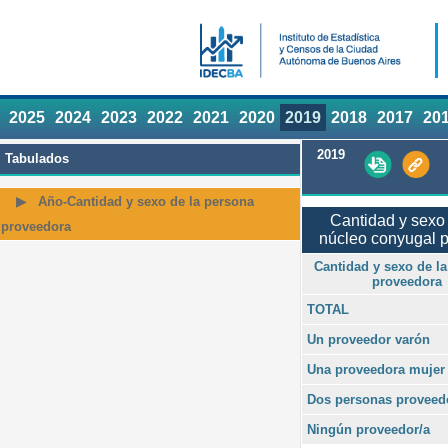
2025
2024
2023
2022
2021
2020
2019
2018
2017
20
2019
Tabulados
Año-Cantidad y sexo de la persona
Cantidad y sexo 
proveedora
núcleo conyugal p
Cantidad y sexo de l
proveedora
TOTAL
Un proveedor varón
Una proveedora mujer
Dos personas proveed
Ningún proveedor/a