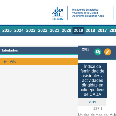
2025
2024
2023
2022
2021
2020
2019
2018
2017
20
2019
Tabulados
Año
Índice de
feminidad de
asistentes a
actividades
dirigidas en
polideportivos
de CABA
2019
137,1
Unidad de medida:
Muj