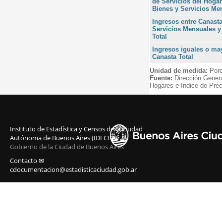
de Servicios del Hogar
Bienes y Servicios Me
Ingresos entre Canast
Servicios Mensuales y
Total
Ingresos iguales o may
Canasta Total
Unidad de medida:
Porc
Fuente:
Dirección Gener
Hogares e Indice de Prec
Instituto de Estadística y Censos de la Ciudad
Autónoma de Buenos Aires (IDECBA)
Gobierno de la Ciudad de Buenos Aires
Contacto ✉
cdocumentacion@estadisticaciudad.gob.ar