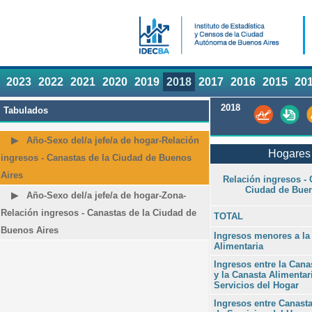
2023
2022
2021
2020
2019
2018
2017
2016
2015
20
2018
Tabulados
Año-Sexo del/a jefe/a de hogar-Relación
Hogares 
ingresos - Canastas de la Ciudad de Buenos
Aires
Relación ingresos - 
Ciudad de Buen
Año-Sexo del/a jefe/a de hogar-Zona-
Relación ingresos - Canastas de la Ciudad de
TOTAL
Buenos Aires
Ingresos menores a la
Alimentaria
Ingresos entre la Cana
y la Canasta Alimentar
Servicios del Hogar
Ingresos entre Canasta