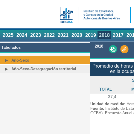
2025
2024
2023
2022
2021
2020
2019
2018
2017
20
2018
Tabulados
Año-Sexo
Promedio de horas
Año-Sexo-Desagregación territorial
en la ocupa
TOTAL
M
37,4
Unidad de medida:
Hor
Fuente:
Instituto de Est
GCBA). Encuesta Anual 