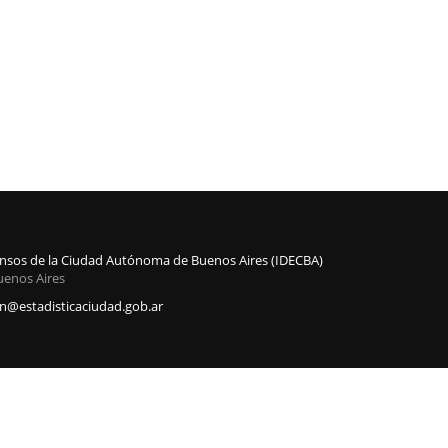
Censos de la Ciudad Autónoma de Buenos Aires (IDECBA)
uenos Aires
@estadisticaciudad.gob.ar