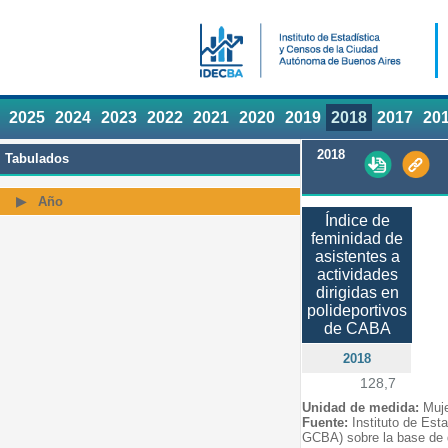
2025
2024
2023
2022
2021
2020
2019
2018
2017
20
2018
Tabulados
Año
Índice de
feminidad de
asistentes a
actividades
dirigidas en
polideportivos
de CABA
2018
128,7
Unidad de medida:
Muj
Fuente:
Instituto de Est
GCBA) sobre la base de d