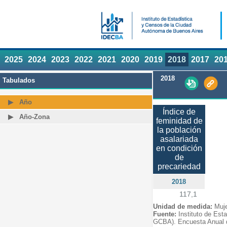
2025
2024
2023
2022
2021
2020
2019
2018
2017
20
2018
Tabulados
Año
Índice de
Año-Zona
feminidad de
la población
asalariada
en condición
de
precariedad
2018
117,1
Unidad de medida:
Muj
Fuente:
Instituto de Est
GCBA). Encuesta Anual 