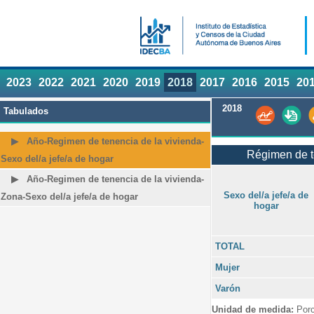
2023
2022
2021
2020
2019
2018
2017
2016
2015
20
2018
Tabulados
Año-Regimen de tenencia de la vivienda-
Régimen de te
Sexo del/a jefe/a de hogar
Año-Regimen de tenencia de la vivienda-
Sexo del/a jefe/a de
Zona-Sexo del/a jefe/a de hogar
hogar
TOTAL
Mujer
Varón
Unidad de medida:
Porc