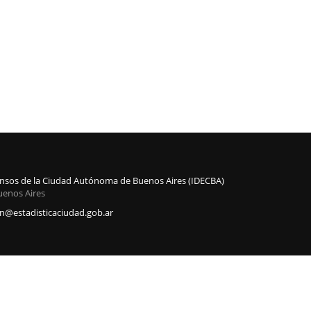
Censos de la Ciudad Autónoma de Buenos Aires (IDECBA)
uenos Aires
@estadisticaciudad.gob.ar