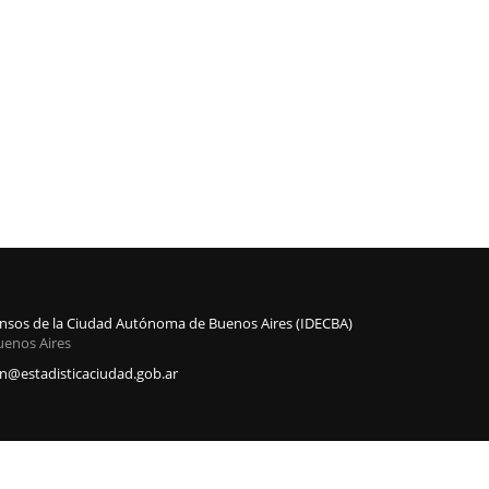
Censos de la Ciudad Autónoma de Buenos Aires (IDECBA)
uenos Aires
@estadisticaciudad.gob.ar