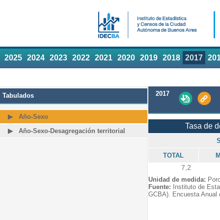
2025
2024
2023
2022
2021
2020
2019
2018
2017
20
2017
Tabulados
Año-Sexo
Tasa de 
Año-Sexo-Desagregación territorial
TOTAL
M
7,2
Unidad de medida:
Porc
Fuente:
Instituto de Est
GCBA). Encuesta Anual 