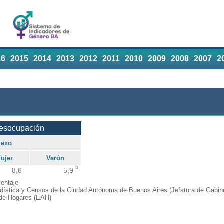
16
2015
2014
2013
2012
2011
2010
2009
2008
2007
2
desocupación
Sexo
ujer
Varón
b
8,6
5,9
entaje
adística y Censos de la Ciudad Autónoma de Buenos Aires (Jefatura de Gabine
de Hogares (EAH)