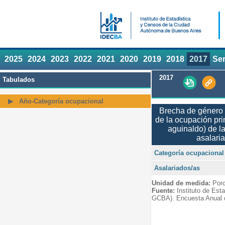
2025
2024
2023
2022
2021
2020
2019
2018
2017
Ser
2017
Tabulados
Año-Categoría ocupacional
Brecha de género 
de la ocupación pri
aguinaldo) de l
asalari
Categoría ocupacional
Asalariados/as
Unidad de medida:
Porc
Fuente:
Instituto de Est
GCBA). Encuesta Anual 