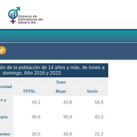
ión de la población de 14 años y más, de lunes a
domingo. Año 2016 y 2023
Sexo
ividad
TOTAL
Mujer
Varón
do y
49,1
42,8
56,8
86,8
90,8
82,0
opio
26,5
30,8
21,3
entes