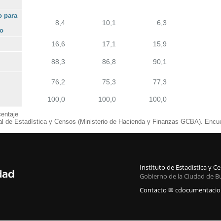
o para
8,4
10,1
6,3
io
16,6
17,1
15,9
88,3
86,8
90,1
76,2
75,3
77,3
100,0
100,0
100,0
entaje
al de Estadística y Censos (Ministerio de Hacienda y Finanzas GCBA). Encu
Instituto de Estadística y 
Gobierno de la Ciudad de B
Contacto ✉ cdocumentacion