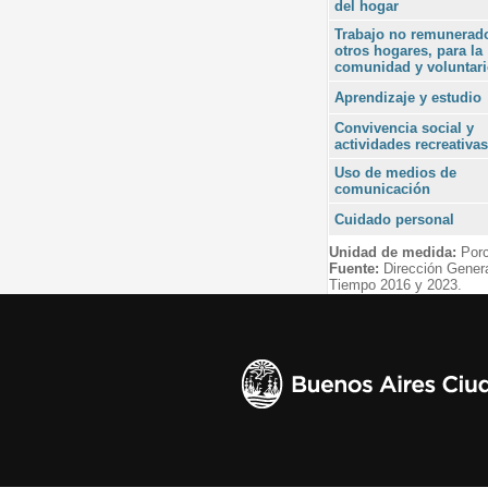
del hogar
Trabajo no remunerad
otros hogares, para la
comunidad y voluntar
Aprendizaje y estudio
Convivencia social y
actividades recreativas
Uso de medios de
comunicación
Cuidado personal
Unidad de medida:
Porc
Fuente:
Dirección Gener
Tiempo 2016 y 2023.