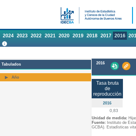
2024
2023
2022
2021
2020
2019
2018
2017
2016
20
2016
Tabulados
Año
Tasa bruta
de
reproducción
2016
0,83
Unidad de medida:
Hija
Fuente:
Instituto de Est
GCBA). Estadísticas vita