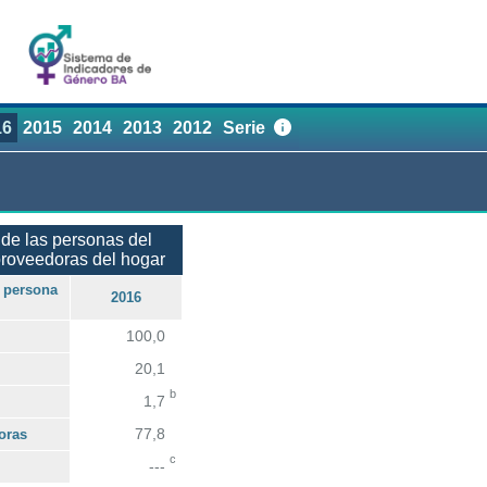
16
2015
2014
2013
2012
Serie
de las personas del
roveedoras del hogar
a persona
2016
100,0
20,1
b
1,7
77,8
oras
c
---