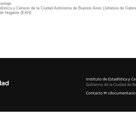
entaje
adística y Censos de la Ciudad Autónoma de Buenos Aires (Jefatura de Gabine
de Hogares (EAH)
Instituto de Estadística y 
Gobierno de la Ciudad de B
Contacto ✉ cdocumentacion