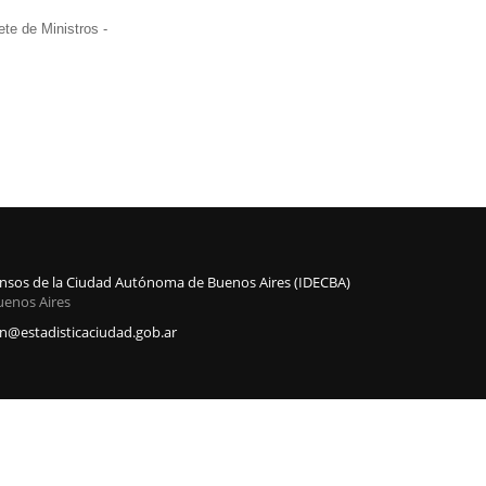
te de Ministros -
Censos de la Ciudad Autónoma de Buenos Aires (IDECBA)
uenos Aires
@estadisticaciudad.gob.ar