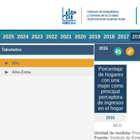
2025
2024
2023
2022
2021
2020
2019
2018
2017
20
2016
Tabulados
Año
Porcentaje
Año-Zona
de hogares
con una
mujer como
principal
perceptora
de ingresos
en el hogar
2016
48,0
Unidad de medida:
Porc
Fuente:
Instituto de Est