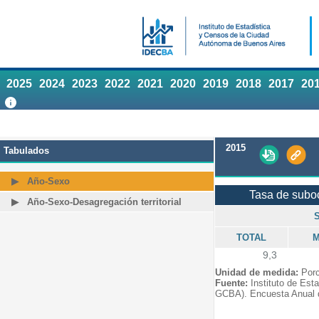
2025
2024
2023
2022
2021
2020
2019
2018
2017
20
2015
Tabulados
Año-Sexo
Tasa de subo
Año-Sexo-Desagregación territorial
TOTAL
M
9,3
Unidad de medida:
Porc
Fuente:
Instituto de Est
GCBA). Encuesta Anual 