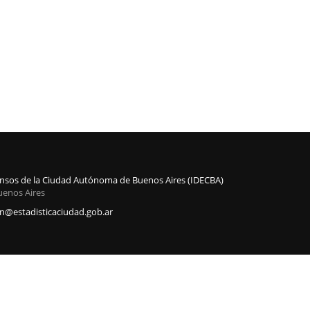
Censos de la Ciudad Autónoma de Buenos Aires (IDECBA)
uenos Aires
@estadisticaciudad.gob.ar