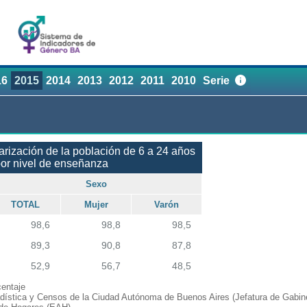
16
2015
2014
2013
2012
2011
2010
Serie
arización de la población de 6 a 24 años
or nivel de enseñanza
Sexo
TOTAL
Mujer
Varón
98,6
98,8
98,5
89,3
90,8
87,8
52,9
56,7
48,5
entaje
adística y Censos de la Ciudad Autónoma de Buenos Aires (Jefatura de Gabine