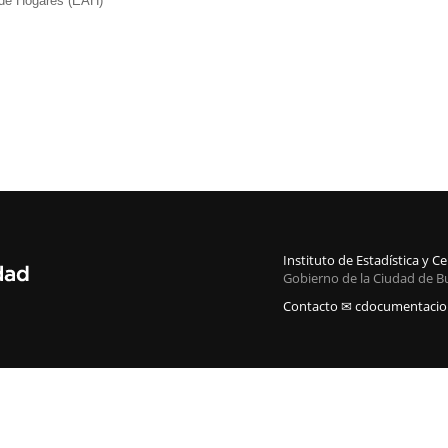
de Hogares (EAH)
Instituto de Estadística y 
Gobierno de la Ciudad de B
Contacto ✉ cdocumentacion