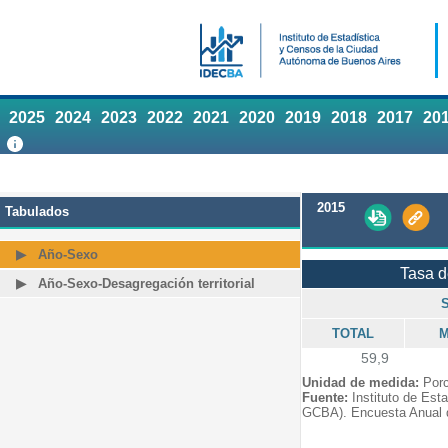
2025
2024
2023
2022
2021
2020
2019
2018
2017
20
2015
Tabulados
Año-Sexo
Tasa 
Año-Sexo-Desagregación territorial
TOTAL
M
59,9
Unidad de medida:
Porc
Fuente:
Instituto de Est
GCBA). Encuesta Anual 