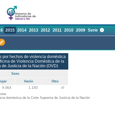
16
2015
2014
2013
2012
2011
2010
2009
Serie
 por hechos de violencia doméstica
ficina de Violencia Doméstica de la
de Justicia de la Nación (OVD)
Sexo
ujer
Varón
Otro
9.064
1.193
///
sona
ncia doméstica de la Corte Suprema de Justicia de la Nación