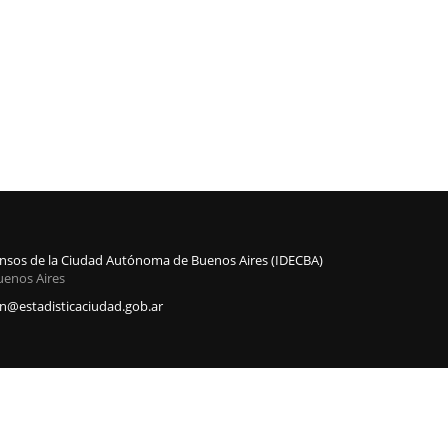
Censos de la Ciudad Autónoma de Buenos Aires (IDECBA)
uenos Aires
@estadisticaciudad.gob.ar