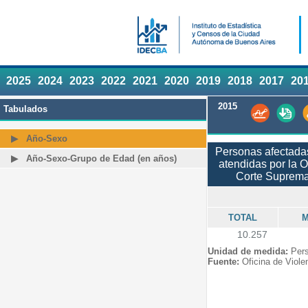
2025
2024
2023
2022
2021
2020
2019
2018
2017
20
2015
Tabulados
Año-Sexo
Personas afectadas
Año-Sexo-Grupo de Edad (en años)
atendidas por la O
Corte Suprema 
TOTAL
M
10.257
Unidad de medida:
Per
Fuente:
Oficina de Viole