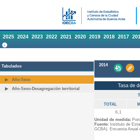
2025
2024
2023
2022
2021
2020
2019
2018
2017
20
2014
Tabulados
Año-Sexo
Tasa de 
Año-Sexo-Desagregación territorial
TOTAL
M
6,1
Unidad de medida:
Porc
Fuente:
Instituto de Est
GCBA). Encuesta Anual 