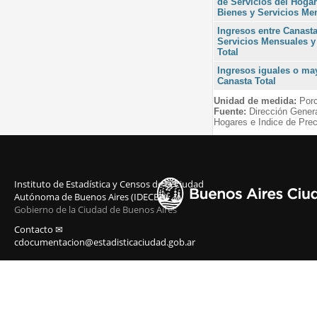
de Servicios del Hogar
Bienes y Servicios Me
Ingresos entre Canast
Servicios Mensuales y
Total
Ingresos iguales o may
Canasta Total
Unidad de medida:
Porc
Fuente:
Dirección Gener
Hogares e Indice de Prec
Instituto de Estadística y Censos de la Ciudad
Autónoma de Buenos Aires (IDECBA)
Gobierno de la Ciudad de Buenos Aires
Contacto ✉
cdocumentacion@estadisticaciudad.gob.ar