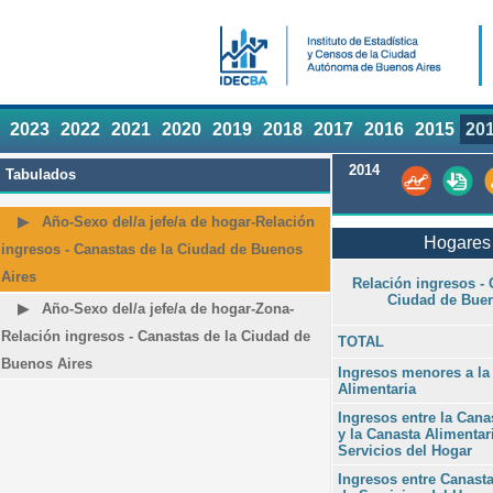
2023
2022
2021
2020
2019
2018
2017
2016
2015
20
2014
Tabulados
Año-Sexo del/a jefe/a de hogar-Relación
Hogares 
ingresos - Canastas de la Ciudad de Buenos
Aires
Relación ingresos - 
Ciudad de Buen
Año-Sexo del/a jefe/a de hogar-Zona-
Relación ingresos - Canastas de la Ciudad de
TOTAL
Buenos Aires
Ingresos menores a la
Alimentaria
Ingresos entre la Cana
y la Canasta Alimentar
Servicios del Hogar
Ingresos entre Canasta