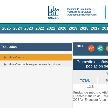
2025
2024
2023
2022
2021
2020
2019
2018
2017
20
2014
Tabulados
Año-Sexo
Promedio de años 
Año-Sexo-Desagregación territorial
población d
TOTAL
M
12,8
Unidad de medida:
Años
Fuente:
Instituto de Est
GCBA). Encuesta Anual 