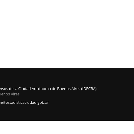
Censos de la Ciudad Autónoma de Buenos Aires (IDECBA)
uenos Aires
@estadisticaciudad.gob.ar