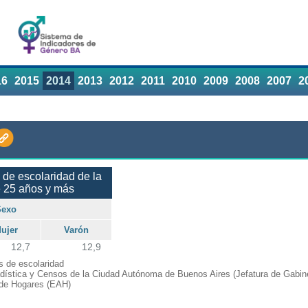
16
2015
2014
2013
2012
2011
2010
2009
2008
2007
2
de escolaridad de la
e 25 años y más
Sexo
ujer
Varón
12,7
12,9
 de escolaridad
adística y Censos de la Ciudad Autónoma de Buenos Aires (Jefatura de Gabine
de Hogares (EAH)