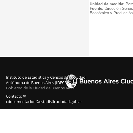
Unidad de medida:
Porc
Fuente:
Dirección Genera
Económico y Producció
Instituto de Estadística y Censos de la Ciudad
Autónoma de Buenos Aires (IDECBA)
Gobierno de la Ciudad de Buenos Aires
Contacto ✉
cdocumentacion@estadisticaciudad.gob.ar