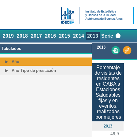
2019
2018
2017
2016
2015
2014
2013
Serie
2013
Tabulados
Año
Porcentaje
Año-Tipo de prestación
de visitas de
residentes
en CABA a
Estaciones
Saludables
fijas y en
eventos,
realizadas
por mujeres
2013
49,9