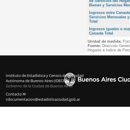
de Servicios del Hogar
Bienes y Servicios Me
Ingresos entre Canast
Servicios Mensuales y
Total
Ingresos iguales o may
Canasta Total
Unidad de medida:
Porc
Fuente:
Dirección Gener
Hogares e Indice de Prec
Instituto de Estadística y Censos de la Ciudad
Autónoma de Buenos Aires (IDECBA)
Gobierno de la Ciudad de Buenos Aires
Contacto ✉
cdocumentacion@estadisticaciudad.gob.ar