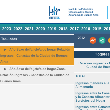
2023
2022
2021
2020
2019
2018
2017
2016
2015
20
2012
Tabulados
Año-Sexo del/a jefe/a de hogar-Relación
Hogares 
ingresos - Canastas de la Ciudad de Buenos
Aires
Relación ingresos - 
Ciudad de Buen
Año-Sexo del/a jefe/a de hogar-Zona-
Relación ingresos - Canastas de la Ciudad de
TOTAL
Buenos Aires
Ingresos menores a la
Alimentaria
Ingresos entre la Cana
y la Canasta Alimentar
Servicios del Hogar
Ingresos entre Canasta