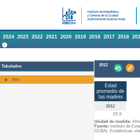
2024
2023
2022
2021
2020
2019
2018
2017
2016
20
2012
Tabulados
Año
Edad
promedio de
las madres
2012
29,9
Unidad de medida:
Año
Fuente:
Instituto de Est
GCBA). Estadísticas vita