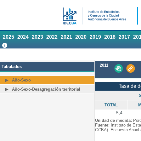
2025
2024
2023
2022
2021
2020
2019
2018
2017
20
2011
Tabulados
Año-Sexo
Tasa de 
Año-Sexo-Desagregación territorial
TOTAL
M
5,4
Unidad de medida:
Porc
Fuente:
Instituto de Est
GCBA). Encuesta Anual 