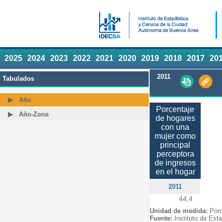
2025
2024
2023
2022
2021
2020
2019
2018
2017
20
2011
Tabulados
Año
Porcentaje
Año-Zona
de hogares
con una
mujer como
principal
perceptora
de ingresos
en el hogar
2011
44,4
Unidad de medida:
Porc
Fuente:
Instituto de Est