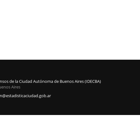
Censos de la Ciudad Autónoma de Buenos Aires (IDECBA)
uenos Aires
@estadisticaciudad.gob.ar