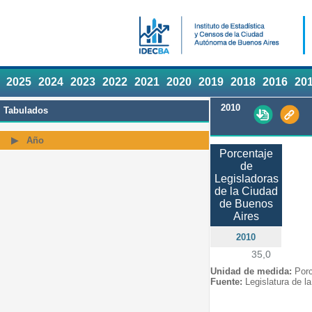
2025
2024
2023
2022
2021
2020
2019
2018
2016
20
2010
Tabulados
Año
Porcentaje
de
Legisladoras
de la Ciudad
de Buenos
Aires
2010
35,0
Unidad de medida:
Porc
Fuente:
Legislatura de l