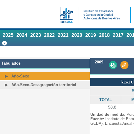
2025
2024
2023
2022
2021
2020
2019
2018
2017
20
2009
Tabulados
Año-Sexo
Tasa 
Año-Sexo-Desagregación territorial
TOTAL
M
58,8
Unidad de medida:
Porc
Fuente:
Instituto de Est
GCBA). Encuesta Anual 