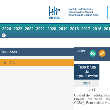
2024
2023
2022
2021
2020
2019
2018
2017
2016
20
2009
Tabulados
Año
Tasa bruta
de
reproducción
2009
0,91
Unidad de medida:
Hija
Fuente:
Instituto de Est
GCBA). Estadísticas vita