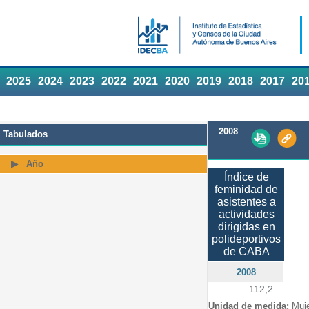
2025
2024
2023
2022
2021
2020
2019
2018
2017
20
2008
Tabulados
Año
Índice de
feminidad de
asistentes a
actividades
dirigidas en
polideportivos
de CABA
2008
112,2
Unidad de medida:
Muj