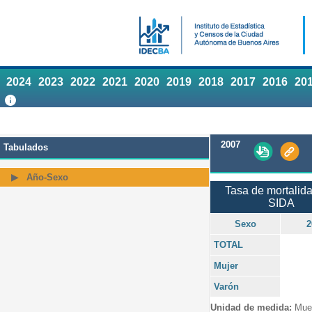
2024
2023
2022
2021
2020
2019
2018
2017
2016
20
2007
Tabulados
Año-Sexo
Tasa de mortalid
SIDA
Sexo
2
TOTAL
Mujer
Varón
Unidad de medida:
Muer