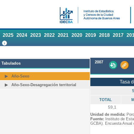
2025
2024
2023
2022
2021
2020
2019
2018
2017
20
2007
Tabulados
Año-Sexo
Tasa 
Año-Sexo-Desagregación territorial
TOTAL
M
59,1
Unidad de medida:
Porc
Fuente:
Instituto de Est
GCBA). Encuesta Anual 