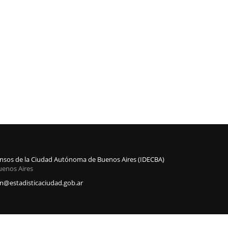
Censos de la Ciudad Autónoma de Buenos Aires (IDECBA)
uenos Aires
@estadisticaciudad.gob.ar