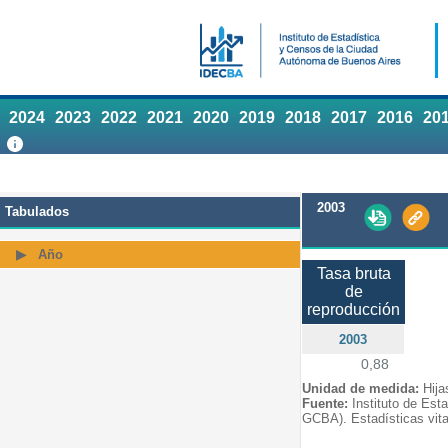
2024
2023
2022
2021
2020
2019
2018
2017
2016
20
2003
Tabulados
Año
Tasa bruta
de
reproducción
2003
0,88
Unidad de medida:
Hija
Fuente:
Instituto de Est
GCBA). Estadísticas vita