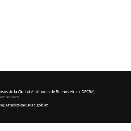
Censos de la Ciudad Autónoma de Buenos Aires (IDECBA)
uenos Aires
@estadisticaciudad.gob.ar