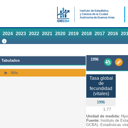
2024
2023
2022
2021
2020
2019
2018
2017
2016
20
1996
Tabulados
Año
Tasa global
de
fecundidad
(vitales)
1996
1,77
Unidad de medida:
Hijo
Fuente:
Instituto de Est
GCBA). Estadísticas vita